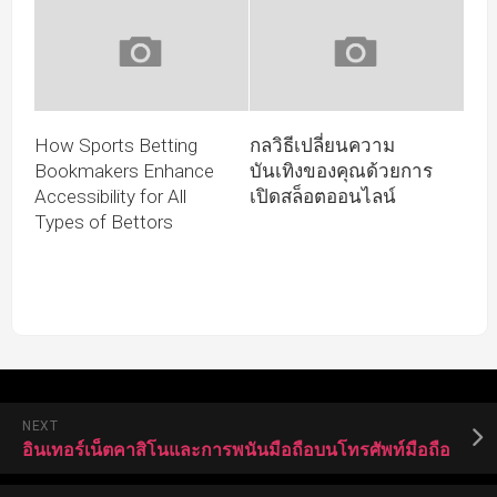
How Sports Betting
กลวิธีเปลี่ยนความ
Bookmakers Enhance
บันเทิงของคุณด้วยการ
Accessibility for All
เปิดสล็อตออนไลน์
Types of Bettors
NEXT
อินเทอร์เน็ตคาสิโนและการพนันมือถือบนโทรศัพท์มือถือ