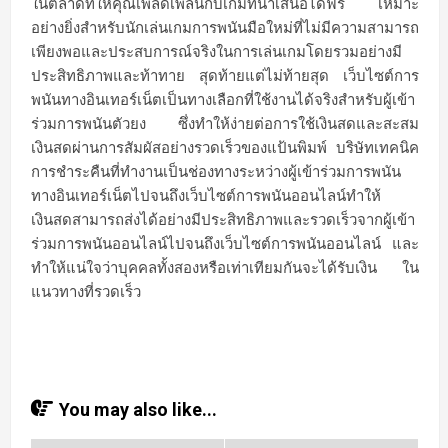
ในตลาดที่ให้คุณเพลิดเพลินกับเกมที่นำเสนอได้ฟรี
เหมาะ
อย่างยิ่งสำหรับนักเล่นเกมการพนันมือใหม่ที่ไม่มีความสามารถ
เพียงพอและประสบการณ์จริงในการเล่นเกมโดยรวมอย่างมี
ประสิทธิภาพและท้าทาย
สุดท้ายแต่ไม่ท้ายสุด
เว็บไซต์การ
พนันทางอินเทอร์เน็ตเป็นทางเลือกที่ใช้งานได้จริงสำหรับผู้เข้า
ร่วมการพนันตัวยง
ซึ่งทำให้ง่ายต่อการใช้เงินสดและสะสม
เงินสดผ่านการสัมผัสอย่างรวดเร็วของแป้นพิมพ์
บริษัทเทคนิค
การชำระคืนที่ทำงานเป็นช่องทางระหว่างผู้เข้าร่วมการพนัน
ทางอินเทอร์เน็ตไปจนถึงเว็บไซต์การพนันออนไลน์ทำให้
เงินสดสามารถส่งได้อย่างมีประสิทธิภาพและรวดเร็วจากผู้เข้า
ร่วมการพนันออนไลน์ไปจนถึงเว็บไซต์การพนันออนไลน์
และ
ทำให้แน่ใจว่าบุคคลทั้งสองหรือเท่าเทียมกันจะได้รับเงิน
ใน
แนวทางที่รวดเร็ว
You may also like...