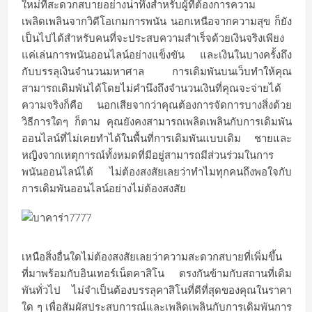
ใหม่ที่สะดวกสบายอย่างน่าทึ่งสำหรับผู้ที่ต้องการความ
เพลิดเพลินจากวิดีโอเกมการพนัน
นอกเหนือจากความสุข
ก็ยัง
เป็นไปได้สำหรับคนที่จะประสบความสำเร็จด้วยเงินจริงเพียง
แค่เล่นการพนันออนไลน์อย่างแข็งขัน
และเงินในบางครั้งถึง
กับบรรลุเงินจำนวนมหาศาล
การเดิมพันบนเว็บทำให้คุณ
สามารถเดิมพันได้โดยไม่คำนึงถึงจำนวนเงินที่คุณจะจ่ายได้
ความจริงก็คือ
นอกเสียจากว่าคุณต้องการจัดการบางสิ่งด้วย
วิธีการใดๆ
ก็ตาม
คุณยังคงสามารถเพลิดเพลินกับการเดิมพัน
ออนไลน์ที่ไม่เคยทำได้ในพื้นที่การเดิมพันแบบเดิม
ชายและ
หญิงจากเหตุการณ์ทั้งหมดที่มีอยู่สามารถมีส่วนร่วมในการ
พนันออนไลน์ได้
ไม่ต้องสงสัยเลยว่าทำไมทุกคนถึงพอใจกับ
การเดิมพันออนไลน์อย่างไม่ต้องสงสัย
เหนือสิ่งอื่นใดไม่ต้องสงสัยเลยว่าความสะดวกสบายที่เพิ่มขึ้น
ที่มาพร้อมกับอินเทอร์เน็ตคาสิโน
ตรงกันข้ามกับสถานที่เดิม
พันทั่วไป
ไม่จำเป็นต้องบรรลุคาสิโนที่ดีที่สุดของคุณในราคา
ใด
ๆ
เพื่อสัมผัสประสบการณ์และเพลิดเพลินกับการเดิมพันการ