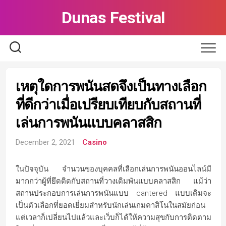
Skip
Dunas Festival
to
content
เหตุใดการพนันสดจึงเป็นทางเลือก
ที่ดีกว่าเมื่อเปรียบเทียบกับสถานที่
เล่นการพนันแบบคลาสสิก
December 2, 2021
Casino
ในปัจจุบัน
จำนวนของบุคคลที่เลือกเล่นการพนันออนไลน์มี
มากกว่าผู้ที่ยึดติดกับสถานที่วางเดิมพันแบบคลาสสิก
แม้ว่า
cantered
สถานประกอบการเล่นการพนันแบบ
แบบเดิมจะ
เป็นตัวเลือกที่ยอดเยี่ยมสำหรับนักเล่นเกมคาสิโนในสมัยก่อน
แต่เวลาก็เปลี่ยนไปแล้วและเว็บก็ได้ให้ความสุขกับการติดตาม