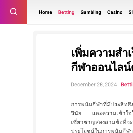
Skip
to
Home
Betting
Gambling
Casino
Sl
content
เพิ่มความสำ
กีฬาออนไลน์ด้
December 28, 2024
Bett
การพนันกีฬาที่มีประสิทธิ
วินัย และความเข้าใจในก
เชี่ยวชาญสองสามข้อที่จะช
ประโยชน์ในการพนันกีฬา