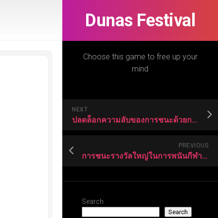
Dunas Festival
Choose this game to free up your
mind
NEXT
ปลดล็อกความลับของการชนะด้วยการเดิมพันกีฬาและคาสิโน
PREVIOUS
การชนะรางวัลใหญ่ในการพนันกีฬาออนไลน์ – กลยุทธ์ที่ดีที่สุดที่คุณต้องการ
Search
Search