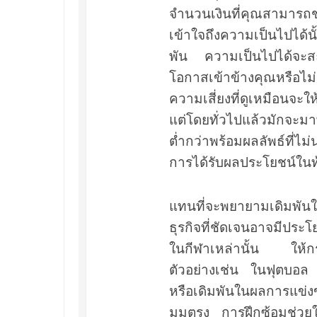
จำนวนเงินที่คุณสามารถ
เข้าใจถึงความเป็นไปได้น
พัน ความเป็นไปได้จะส
โอกาสเข้าข้างคุณหรือไม
ความเสี่ยงที่ดูเหมือนจะใ
แต่โดยทั่วไปแล้วมักจะมาพ
ต่ำกว่าพร้อมผลลัพธ์ที่ไ
การได้รับผลประโยชน์ในท้
แทนที่จะพยายามเดิมพั
ธุรกิจที่ชัดเจนอาจมีประโ
ในกีฬาเหล่านั้น ให้กระ
ตัวอย่างเช่น ในฟุตบอล ค
หรือเดิมพันในผลการแข่งข
มุมตรง การฝึกซ้อมช่วยใ