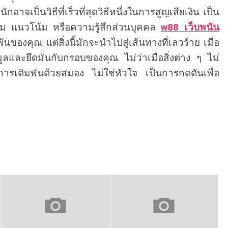
อาจเป็นวิธีที่เร็วที่สุดวิธีหนึ่งในการสูญเสียเงิน เป็น
โน้ม แนวโน้ม หรือความรู้สึกส่วนบุคคล
w88 เว็บพนัน
องคุณ แต่สิ่งนี้มักจะนำไปสู่เส้นทางที่เลวร้าย เมื่อ
ลและยึดมั่นกับกรอบของคุณ ไม่ว่าเมื่อสิ่งต่าง ๆ ไม่
การเดิมพันด้วยสมอง ไม่ใช่หัวใจ เป็นการกดดันเพื่อ