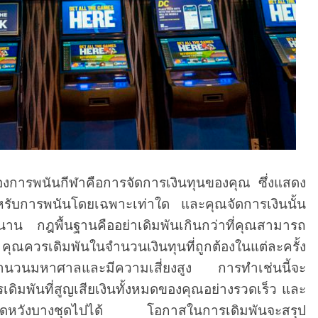
งการพนันกีฬาคือการจัดการเงินทุนของคุณ ซึ่งแสดง
้สำหรับการพนันโดยเฉพาะเท่าใด และคุณจัดการเงินนั้น
วนาน กฎพื้นฐานคืออย่าเดิมพันเกินกว่าที่คุณสามารถ
ุณควรเดิมพันในจำนวนเงินทุนที่ถูกต้องในแต่ละครั้ง
ินจำนวนมหาศาลและมีความเสี่ยงสูง การทำเช่นนี้จะ
เดิมพันที่สูญเสียเงินทั้งหมดของคุณอย่างรวดเร็ว และ
มผิดหวังบางชุดไปได้ โอกาสในการเดิมพันจะสรุป