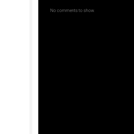
Recent Comments
No comments to show.