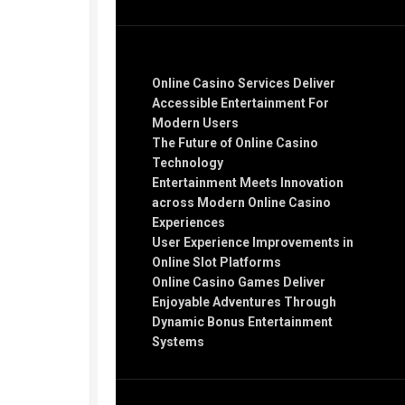
Recent Posts
Online Casino Services Deliver
Accessible Entertainment For
Modern Users
The Future of Online Casino
Technology
Entertainment Meets Innovation
across Modern Online Casino
Experiences
User Experience Improvements in
Online Slot Platforms
Online Casino Games Deliver
Enjoyable Adventures Through
Dynamic Bonus Entertainment
Systems