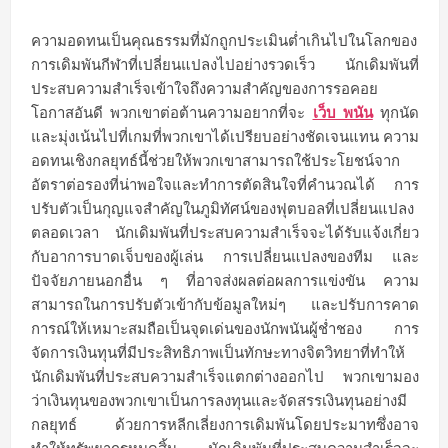
ความอดทนเป็นคุณธรรมที่มักถูกประเมินต่ำเกินไปในโลกของ
การเดิมพันกีฬาที่เปลี่ยนแปลงไปอย่างรวดเร็ว นักเดิมพันที่
ประสบความสำเร็จเข้าใจถึงความสำคัญของการรอคอย
โอกาสอันดี พวกเขาต่อต้านความอยากที่จะ
เว็บ พนัน
ทุกนัด
และมุ่งเน้นไปที่เกมที่พวกเขาได้เปรียบอย่างชัดเจนแทน ความ
อดทนเชิงกลยุทธ์นี้ช่วยให้พวกเขาสามารถใช้ประโยชน์จาก
อัตราต่อรองที่น่าพอใจและทำการตัดสินใจที่คำนวณได้ การ
ปรับตัวเป็นกุญแจสำคัญในภูมิทัศน์ของฟุตบอลที่เปลี่ยนแปลง
ตลอดเวลา นักเดิมพันที่ประสบความสำเร็จจะได้รับแจ้งเกี่ยว
กับอาการบาดเจ็บของผู้เล่น การเปลี่ยนแปลงของทีม และ
ปัจจัยภายนอกอื่น ๆ ที่อาจส่งผลต่อผลการแข่งขัน ความ
สามารถในการปรับตัวเข้ากับข้อมูลใหม่ๆ และปรับการคาด
การณ์ให้เหมาะสมถือเป็นจุดเด่นของนักพนันผู้ช่ำชอง การ
จัดการเงินทุนที่มีประสิทธิภาพเป็นทักษะทางจิตวิทยาที่ทำให้
นักเดิมพันที่ประสบความสำเร็จแตกต่างออกไป พวกเขามอง
ว่าเงินทุนของพวกเขาเป็นการลงทุนและจัดสรรเงินทุนอย่างมี
กลยุทธ์ ด้วยการหลีกเลี่ยงการเดิมพันโดยประมาทซึ่งอาจ