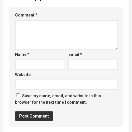
Comment
*
Name
*
Email
*
Website
Save my name, email, and website in this
browser for the next time I comment.