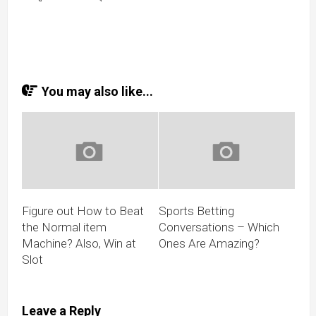
You may also like...
Figure out How to Beat
Sports Betting
the Normal item
Conversations – Which
Machine? Also, Win at
Ones Are Amazing?
Slot
Leave a Reply