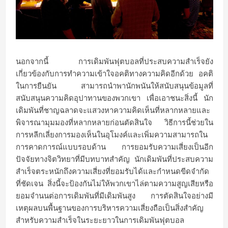
นอกจากนี้ การเดิมพันฟุตบอลที่ประสบความสำเร็จยัง
เกี่ยวข้องกับการทำความเข้าใจอคติทางความคิดอีกด้วย อคติ
ในการยืนยัน สามารถนำพานักพนันให้สนับสนุนข้อมูลที่
สนับสนุนความคิดอุปาทานของพวกเขา เพื่อเอาชนะสิ่งนี้ นัก
เดิมพันที่ชาญฉลาดจะแสวงหาความคิดเห็นที่หลากหลายและ
พิจารณามุมมองที่หลากหลายก่อนตัดสินใจ วิธีการนี้ช่วยใน
การหลีกเลี่ยงการมองเห็นในอุโมงค์และเพิ่มความสามารถใน
การคาดการณ์แบบรอบด้าน การยอมรับความเสี่ยงเป็นอีก
ปัจจัยทางจิตวิทยาที่มีบทบาทสำคัญ นักเดิมพันที่ประสบความ
สำเร็จตระหนักถึงความเสี่ยงที่ยอมรับได้และกำหนดขีดจำกัด
ที่ชัดเจน สิ่งนี้จะป้องกันไม่ให้พวกเขาไล่ตามความสูญเสียหรือ
ยอมจำนนต่อการเดิมพันที่มีเดิมพันสูง การตัดสินใจอย่างมี
เหตุผลบนพื้นฐานของการบริหารความเสี่ยงถือเป็นสิ่งสำคัญ
สำหรับความสำเร็จในระยะยาวในการเดิมพันฟุตบอล