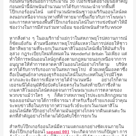
ก่อนหน้านี้ซึ่งน้อยกว่าประมาณ
เปอร์เซ็นต์อย่างมีนัยสำคัญ
20
ก่อนหน้านี้นักพนันจำนวนมากได้รับการแนะนำจากพื้นที่
โป๊กเกอร์ออนไลน์
แต่จำนวนนักพนันชาวอเมริกันออนไลน์ลด
ลงนอกเหนือจากแนวทางที่ท้าทายมากขึ้นเกี่ยวกับการโฆษณา
และการตลาดของพื้นที่โป๊กเกอร์ออนไลน์ในการแข่งขันทำให้มี
ช่องว่างในการมีส่วนร่วมทางอ้อม
ของนักพนันสำหรับ
WSOP
หากสิ่งต่าง
ๆ
ในอเมริกาย่ำแย่กว่าในสหภาพยุโรปสถานการณ์
ก็ขัดแย้งกัน
ด้านหนึ่งสหภาพยุโรปล้มเหลวในการปล่อยให้ชาว
อิตาลีพยายามที่จะยกเว้นเกมคาสิโนออนไลน์เพื่อให้มันสำเร็จ
ลุล่วง
กฎระเบียบใหม่ทั้งหมดใน
ไม่เพียง
แต่
Wonderful Britain
ทำให้การพนันออนไลน์ถูกต้องตามกฎหมายนอกเหนือจากการ
อนุญาตให้ทำการตลาดคาสิโนออนไลน์อย่างไรก็ตาม
บริษัท
ควรได้รับการรับรองภายในสหภาพยุโรป
ด้วยเหตุนี้มอลตาซึ่ง
ถือเป็นศูนย์กลางของธุรกิจออนไลน์ในประเทศในยุโรปมีโชค
ลาภและจะจัดการเพื่อหารายได้จำนวนหนึ่ง
อย่างไรก็ตาม
เยอรมนีได้อนุมัติข้อบังคับโดยตรงในวันส่งท้ายปีเก่าซึ่งห้าม
เกมคาสิโนออนไลน์ตลอดจนการโฆษณาและการตลาดของ
พวกเขาแม้ว่าใคร
ๆ
ก็คิดว่าสหภาพยุโรปจะยกเลิกกฎหมาย
ของเยอรมันภายใต้การพิจารณา
สำหรับเรื่องร้ายแรงแม้ว่าคุณ
จะพบข่าวลือในบรรยากาศว่านอร์เวย์จะยกเว้นเกมคาสิโน
ออนไลน์สัตว์ปีกอย่างไรก็ตามมันอยู่ห่างไกลจากดินแดนตะวัน
ตกที่สำคัญอย่างไรก็ตามได้บังคับใช้การยกเว้น
สำหรับโป๊กเกอร์ออนไลน์มีความแตกแยกอย่างชัดเจนภายใน
ห้องโป๊กเกอร์ออนไ
sagami 001
าจะเกิดจากการแก้ปัญหา
การ