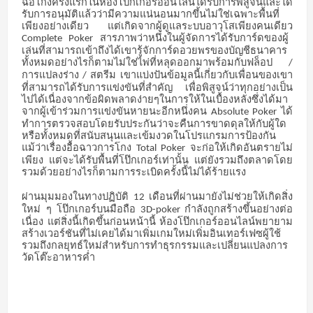
ฉ้อโกงครั้งแรกในห้องโป๊กเกอร์ออนไลน์ได้รับการพิสูจน์และได้
รับการอนุมัติแล้วว่ามีความแน่นอนมากขึ้นไม่ใช่เฉพาะพื้นที่
เพียงอย่างเดียว
แต่เกิดจากผู้ดูแลระบบอาวุโสเพียงคนเดียว
สารภาพว่าหนึ่งในผู้จัดการได้รับการ์ดของผู้
Complete Poker
เล่นที่สามารถเข้าถึงได้เขารู้จักการ์ดอวยพรของบัญชีธนาคาร
ทั้งหมดอย่างไรก็ตามไม่ใช่ไพ่ที่หลุดออกมาพร้อมกับฟล็อป
/
การแปลงร่าง
สตรีม
เขาแบ่งปันข้อมูลนี้เกี่ยวกับเพื่อนของเขา
/
ที่สามารถได้รับการแข่งขันที่สำคัญ
เพื่อพิสูจน์ว่าทุกอย่างเป็น
ไปได้เนื่องจากข้อผิดพลาดง่ายๆในการให้ในเบื้องหลังซึ่งได้มา
จากผู้เข้าร่วมการแข่งขันหายนะอีกหนึ่งคน
ได้
Absolute Poker
ทำการตรวจสอบโดยรับประกันว่าจะคืนการขาดดุลให้กับผู้ใด
หรือทั้งหมดที่สนับสนุนและเข้มงวดในโปรแกรมการป้องกัน
แม้ว่าเรื่องอื้อฉาวการโกง
จะก่อให้เกิดอันตรายไม่
Total Poker
เพียง
แต่จะได้รับพื้นที่โป๊กเกอร์เท่านั้น
แต่ยังรวมถึงตลาดโดย
รวมด้วยอย่างไรก็ตามการระเบิดครั้งนี้ไม่ได้ร้ายแรง
ผ่านมุมมองในทางปฏิบัติ
เดือนที่ผ่านมายังไม่ช่วยให้เกิดสิ่ง
12
ใหม่
ๆ
โป๊กเกอร์บนมือถือ
กำลังถูกสร้างขึ้นอย่างต่อ
3D-poker
เนื่อง
แต่สิ่งนี้เกิดขึ้นก่อนหน้านี้
ห้องโป๊กเกอร์ออนไลน์พยายาม
สร้างเวอร์ชันที่ไม่เคยได้มาเพิ่มเกมใหม่เพิ่มอินเทอร์เฟซผู้ใช้
รวมถึงกลยุทธ์ใหม่สำหรับการทำธุรกรรมและเปลี่ยนแปลงการ
วัดโต๊ะอาหารค่ำ