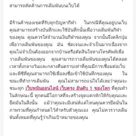
สามารถคัดค้านการเดิมพันบนเว็บได้
มีร้านค้าของเขตที่รับทุกปัญหากีฬา ในกรณีที่คุณอยู่บนเว็บ
คุณสามารถสร้างบันทึกและใช้บันทึกนั้นเพื่อวางเดิมพันกีฬา
ของคุณ คุณควรใส่จำนวนเงินกีฬาของคุณ จากนั้นจึงคลิกปุ่ม
เพื่อวางเดิมพันของคุณ มัน ชัดเจนและจำเป็นมากเนื่องจาก
คุณไม่จำเป็นต้องออกจากบ้านหรือตัดสินใจทางโทรศัพท์เพื่อ
วางเดิมพันของคุณ คุณสามารถวางเดิมพันของคุณได้ตลอด
เวลาทั้งกลางวันและกลางคืนตราบเท่าที่คุณมีการเชื่อมต่อเว็บ
และพีซีที่คุณสามารถใช้เพื่อลงชื่อเข้าใช้บันทึกของคุณ ใน
ขณะที่ทำการเดิมพัน คุณไม่สามารถแน่ใจได้เลยว่าคุณจะ
ชนะทุก
เว็บพนันออนไลน์ เว็บตรง อันดับ 1 ของโลก
ที่คุณทำ
ในลักษณะนี้ ทุกคนมีโอกาสที่จะสร้างจุดแตกหักให้กับคุณและ
ยึดมั่นในสิ่งนั้น แม้ว่าคุณจะมีเสน่ห์แค่ไหนคุณควรยึดมั่นใน
ภาพรวมที่คุณกำหนดไว้สำหรับตัวคุณเอง คุณไม่ควรวางเดิม
พันทั้งหมดที่คุณรู้ว่าเกินเป้าหมายของคุณ