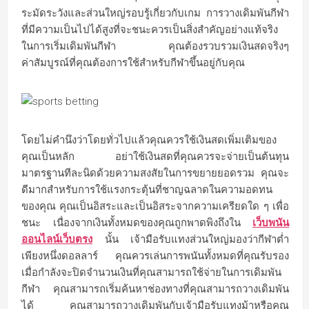
ระมัดระวังและส่วนใหญ่รอบรู้เกี่ยวกับเกม การวางเดิมพันกีฬา
ที่มีความเป็นไปได้สูงที่จะชนะควรเป็นสิ่งสำคัญอย่างแท้จริง
ในการเริ่มเดิมพันกีฬา คุณต้องรวบรวมเงินสดจริงๆ
ค่าสัมบูรณ์ที่คุณต้องการใช้สำหรับกีฬาขึ้นอยู่กับคุณ
โดยไม่คำนึงว่าโดยทั่วไปแล้วคุณควรใช้เงินสดเพิ่มเติมของ
คุณเป็นหลัก อย่าใช้เงินสดที่คุณควรจะจ่ายเป็นต้นทุน
มาตรฐานทีละนิดด้วยความสงสัยในการขยายยอดรวม คุณจะ
ดีมากสำหรับการใช้แรงกระตุ้นที่ชาญฉลาดในความอดทน
ของคุณ คุณเป็นอิสระและเป็นอิสระจากความเครียดใด ๆ เพื่อ
ชนะ เนื่องจากเงินทั้งหมดของคุณถูกพาดพิงถึงใน
เว็บพนัน
ออนไลน์เว็บตรง
นั้น เจ้ามือรับแทงส่วนใหญ่มองว่ากีฬาต่ำ
เพียงหนึ่งดอลลาร์ คุณควรเล่นการพนันทั้งหมดที่คุณรับรอง
เมื่อกำลังจะปิดจำนวนเงินที่คุณสามารถใช้จ่ายในการเดิมพัน
กีฬา คุณสามารถเริ่มค้นหาช่องทางที่คุณสามารถวางเดิมพัน
ได้ คุณสามารถวางเดิมพันกับเจ้ามือรับแทงม้าหรือคุณ