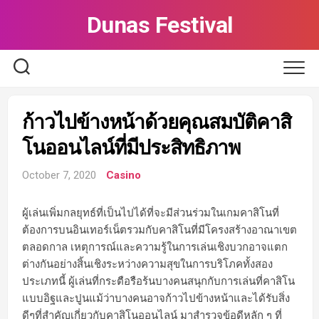
Skip
Dunas Festival
to
content
ก้าวไปข้างหน้าด้วยคุณสมบัติคาสิ
โนออนไลน์ที่มีประสิทธิภาพ
October 7, 2020
Casino
ผู้เล่นเพิ่มกลยุทธ์ที่เป็นไปได้ที่จะมีส่วนร่วมในเกมคาสิโนที่
ต้องการบนอินเทอร์เน็ตรวมกับคาสิโนที่มีโครงสร้างอาณาเขต
ตลอดกาล เหตุการณ์และความรู้ในการเล่นเชิงบวกอาจแตก
ต่างกันอย่างสิ้นเชิงระหว่างความสุขในการบริโภคทั้งสอง
ประเภทนี้ ผู้เล่นที่กระตือรือร้นบางคนสนุกกับการเล่นที่คาสิโน
แบบอิฐและปูนแม้ว่าบางคนอาจก้าวไปข้างหน้าและได้รับสิ่ง
ดีๆที่สำคัญเกี่ยวกับคาสิโนออนไลน์ มาสำรวจข้อดีหลัก ๆ ที่