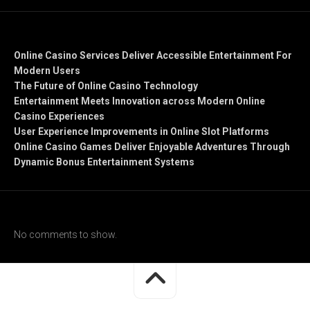
Recent Posts
Online Casino Services Deliver Accessible Entertainment For
Modern Users
The Future of Online Casino Technology
Entertainment Meets Innovation across Modern Online
Casino Experiences
User Experience Improvements in Online Slot Platforms
Online Casino Games Deliver Enjoyable Adventures Through
Dynamic Bonus Entertainment Systems
Recent Comments
No comments to show.