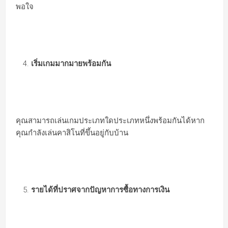
พอใจ
เริ่มเกมมากมายพร้อมกัน
คุณสามารถเล่นเกมประเภทใดประเภทหนึ่งพร้อมกันได้หาก
คุณกำลังเล่นคาสิโนที่ขึ้นอยู่กับบ้าน
รายได้ที่ปราศจากปัญหาการซื้อทางการเงิน