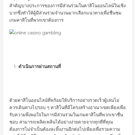
สำคัญบางประการของการมีส่วนร่วมในคาสิโนออนไลน์ในเชิง
บวกซึ่งทำให้ผู้มีส่วนร่วมจำนวนมากเลือกแนวทางเพื่อชื่นชม
เกมคาสิโนที่พวกเขาต้องการ
ดำเนินการผ่านสถานที่
ด้วยคาสิโนออนไลน์ที่พร้อมให้บริการอย่างรวดเร็วผู้เล่นไม่
ควรเดินทางไปรอบ ๆ คาสิโนที่มีโครงสร้างอาณาเขตเพียงเพื่อ
รับความพึงพอใจในการมีส่วนร่วมในเกมคาสิโนที่พวกเขาชื่น
ชอบ สามารถเพลิดเพลินได้อย่างง่ายดายจากทุกที่ที่คุณ
ต้องการไม่จำเป็นต้องละทิ้งงานอีกต่อไปเพียงเพื่อรวมความ