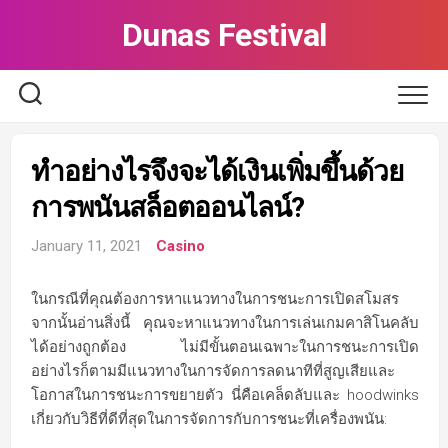
Skip
Dunas Festival
to
content
ทำอย่างไรจึงจะได้เงินเพิ่มขึ้นด้วย
การพนันสล็อตออนไลน์?
January 11, 2021
Casino
ในกรณีที่คุณต้องการหาแนวทางในการชนะการเปิดสโมสร
จากนั้นอ่านสิ่งนี้ คุณจะหาแนวทางในการเล่นเกมคาสิโนคลับ
ได้อย่างถูกต้อง ไม่มีขั้นตอนเฉพาะในการชนะการเปิด
อย่างไรก็ตามมีแนวทางในการจัดการลดนาทีที่สูญเสียและ
โอกาสในการชนะการขยายตัว นี่คือเคล็ดลับและ hoodwinks
เกี่ยวกับวิธีที่ดีที่สุดในการจัดการกับการชนะที่เครื่องพนัน: